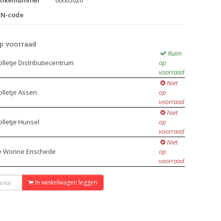
tikelnummer
00005026
AN-code
p voorraad
Ruim
lletje Distributiecentrum
op
voorraad
Niet
lletje Assen
op
voorraad
Niet
lletje Hunsel
op
voorraad
Niet
e Wonne Enschede
op
voorraad
In winkelwagen leggen