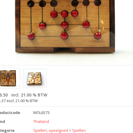
6.50
incl. 21.00 % BTW
5.37 excl. 21.00 % BTW
roductcode
MOL6573
and
Thailand
tegorie
Spellen, speelgoed
>
Spellen