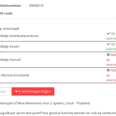
tikelnummer
00006573
AN-code
p voorraad
Op
lletje Distributiecentrum
voorr
Op
lletje Assen
voorr
Niet
lletje Hunsel
op
voorr
Niet
e Wonne Enschede
op
voorr
In winkelwagen leggen
lenspel of Nine Memories voor 2 spelers, hout - Thailand
ag elkaar uit en test jezelf hoe goed je bent bij winnen en ook bij verlieze