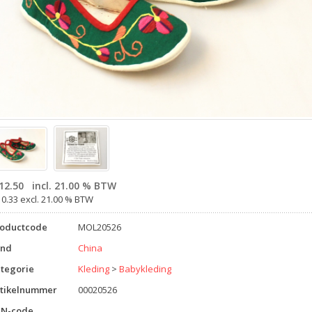
12.50
incl. 21.00 % BTW
10.33 excl. 21.00 % BTW
roductcode
MOL20526
and
China
tegorie
Kleding
>
Babykleding
tikelnummer
00020526
AN-code