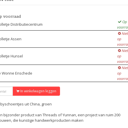
p voorraad
Op
lletje Distributiecentrum
voorr
Niet
lletje Assen
op
voorr
Niet
lletje Hunsel
op
voorr
Niet
e Wonne Enschede
op
voorr
In winkelwagen leggen
byschoentjes uit China, groen
n bijzonder product van Threads of Yunnan, een project van ruim 200
ouwen, die kunstige handwerkproducten maken