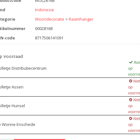
roductcode
MOL28168
and
Indonesie
tegorie
Woondecoratie
>
Raamhanger
tikelnummer
00028168
AN-code
8717506141091
p voorraad
Ru
lletje Distributiecentrum
op
voorr
Niet
lletje Assen
op
voorr
Niet
lletje Hunsel
op
voorr
Niet
e Wonne Enschede
op
voorr