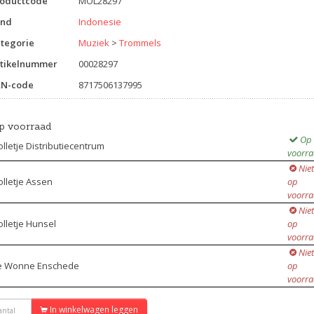
roductcode
MOL28297
and
Indonesie
tegorie
Muziek
>
Trommels
tikelnummer
00028297
AN-code
8717506137995
p voorraad
Op
lletje Distributiecentrum
voorr
Niet
lletje Assen
op
voorr
Niet
lletje Hunsel
op
voorr
Niet
e Wonne Enschede
op
voorr
In winkelwagen leggen