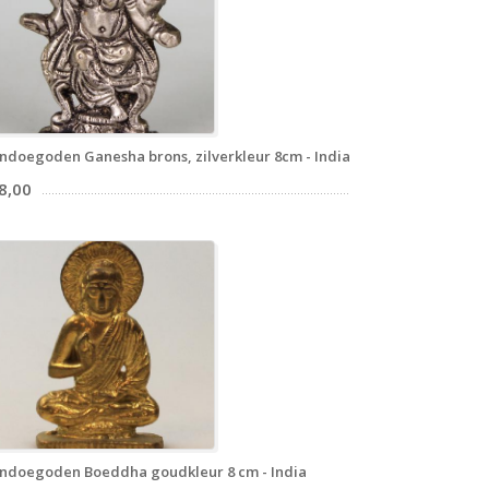
ndoegoden Ganesha brons, zilverkleur 8cm - India
8,00
ndoegoden Boeddha goudkleur 8 cm - India