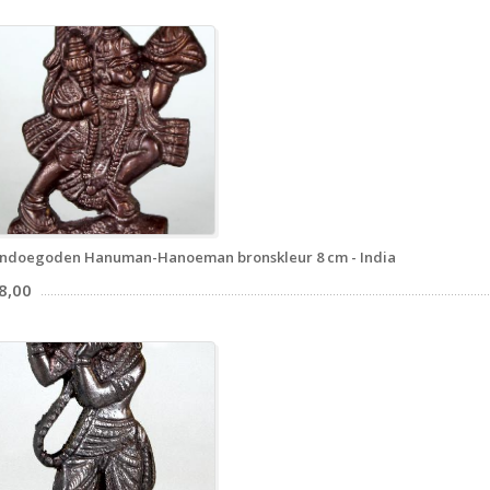
ndoegoden Hanuman-Hanoeman bronskleur 8 cm - India
8,00