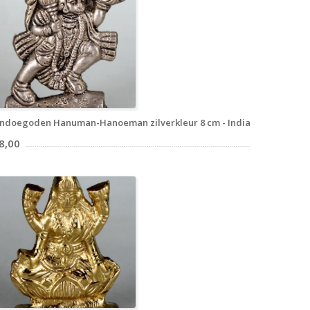
ndoegoden Hanuman-Hanoeman zilverkleur 8 cm - India
8,00