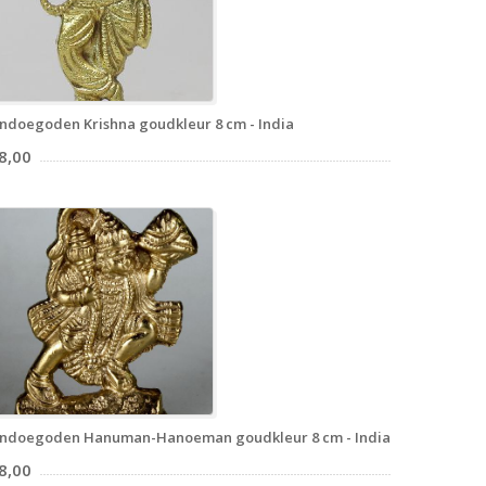
ndoegoden Krishna goudkleur 8 cm - India
8,00
ndoegoden Hanuman-Hanoeman goudkleur 8 cm - India
8,00