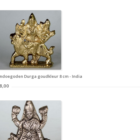
ndoegoden Durga goudkleur 8 cm - India
8,00