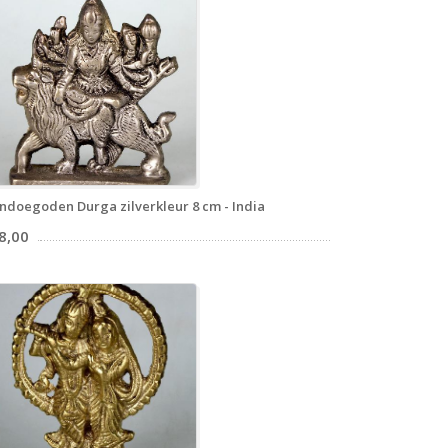
ndoegoden Durga zilverkleur 8 cm - India
8,00