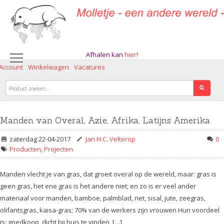
Afhalen kan
hier!
 Account
Winkelwagen
Vacatures
Manden van Overal, Azie, Afrika, Latijns Amerika
zaterdag 22-04-2017
Jan H.C. Velterop
0
Producten
,
Projecten
Manden vlecht je van gras, dat groeit overal op de wereld, maar: gras is
geen gras, het ene gras is het andere niet; en zo is er veel ander
materiaal voor manden, bamboe, palmblad, riet, sisal, jute, zeegras,
olifantsgras, kaisa-gras; 70% van de werkers zijn vrouwen Hun voordeel
is: goedkoop, dicht bij huis te vinden, […]