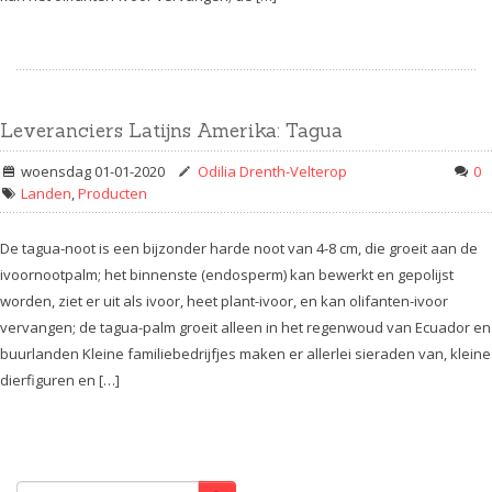
Leveranciers Latijns Amerika: Tagua
woensdag 01-01-2020
Odilia Drenth-Velterop
0
Landen
,
Producten
De tagua-noot is een bijzonder harde noot van 4-8 cm, die groeit aan de
ivoornootpalm; het binnenste (endosperm) kan bewerkt en gepolijst
worden, ziet er uit als ivoor, heet plant-ivoor, en kan olifanten-ivoor
vervangen; de tagua-palm groeit alleen in het regenwoud van Ecuador en
buurlanden Kleine familiebedrijfjes maken er allerlei sieraden van, kleine
dierfiguren en […]