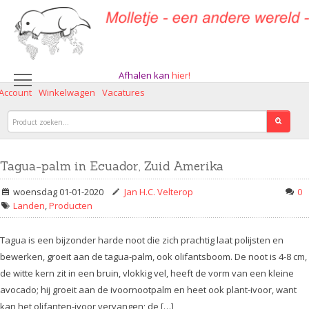
Afhalen kan
hier!
 Account
Winkelwagen
Vacatures
Tagua-palm in Ecuador, Zuid Amerika
woensdag 01-01-2020
Jan H.C. Velterop
0
Landen
,
Producten
Tagua is een bijzonder harde noot die zich prachtig laat polijsten en
bewerken, groeit aan de tagua-palm, ook olifantsboom. De noot is 4-8 cm,
de witte kern zit in een bruin, vlokkig vel, heeft de vorm van een kleine
avocado; hij groeit aan de ivoornootpalm en heet ook plant-ivoor, want
kan het olifanten-ivoor vervangen; de […]