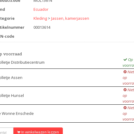
roductcode
MOL13614
and
Ecuador
tegorie
Kleding
>
Jassen, kamerjassen
tikelnummer
00013614
AN-code
p voorraad
Op
lletje Distributiecentrum
voorr
Niet
lletje Assen
op
voorr
Niet
lletje Hunsel
op
voorr
Niet
e Wonne Enschede
op
voorr
In winkelwagen leggen