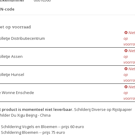
tikelnummer
00016560
AN-code
iet op voorraad
Niet
lletje Distributiecentrum
op
voorr
Niet
lletje Assen
op
voorr
Niet
lletje Hunsel
op
voorr
Niet
e Wonne Enschede
op
voorr
t product is momenteel niet leverbaar.
Schilderij Diverse op Rijstpapier
hilder Du Xigu Beijng - China
- Schildering Vogels en Bloemen -- prijs 60 euro
- Schildering Bloemen -- prijs 75 euro