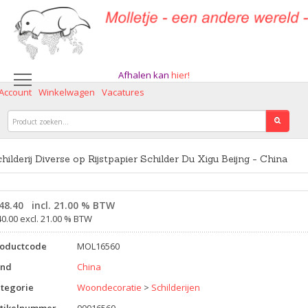
Afhalen kan
hier!
 Account
Winkelwagen
Vacatures
hilderij Diverse op Rijstpapier Schilder Du Xigu Beijng - China
48.40
incl. 21.00 % BTW
40.00 excl. 21.00 % BTW
roductcode
MOL16560
and
China
tegorie
Woondecoratie
>
Schilderijen