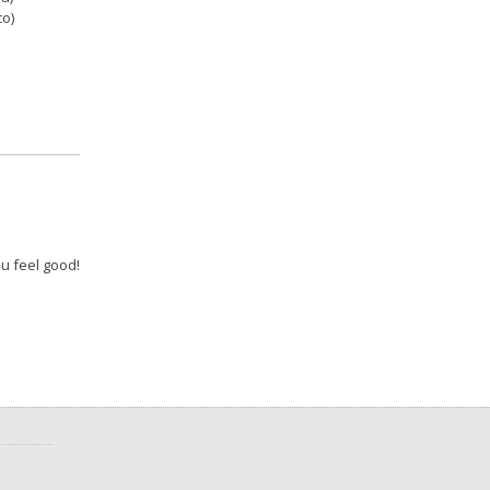
co)
u feel good!