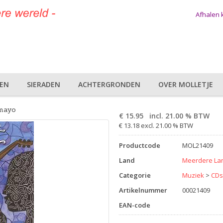
Afhalen
DEN
SIERADEN
ACHTERGRONDEN
OVER MOLLETJE
umayo
€
15.95
incl. 21.00 % BTW
€ 13.18 excl. 21.00 % BTW
Productcode
MOL21409
Land
Meerdere La
Categorie
Muziek
>
CDs
Artikelnummer
00021409
EAN-code