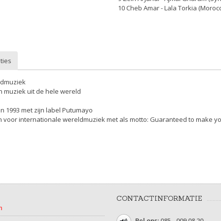
10 Cheb Amar - Lala Torkia (Moroc
ties
ldmuziek
n muziek uit de hele wereld
in 1993 met zijn label Putumayo
voor internationale wereldmuziek met als motto: Guaranteed to make yo
CONTACTINFORMATIE
n
Bel ons:
085 - 009 08 20