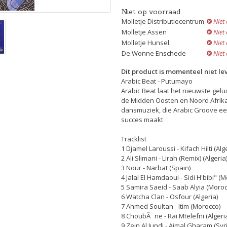
Niet op voorraad
Molletje Distributiecentrum
Niet
Molletje Assen
Niet
Molletje Hunsel
Niet
De Wonne Enschede
Niet
Dit product is momenteel niet le
Arabic Beat - Putumayo
Arabic Beat laat het nieuwste gel
de Midden Oosten en Noord Afri
dansmuziek, die Arabic Groove e
succes maakt
Tracklist
1 Djamel Laroussi - Kifach Hilti (Alg
2 Ali Slimani - Lirah (Remix) (Algeria
3 Nour - Narbat (Spain)
4 Jalal El Hamdaoui - Sidi H'bibi" (
5 Samira Saeid - Saab Alyia (Moroc
6 Watcha Clan - Osfour (Algeria)
7 Ahmed Soultan - Itim (Morocco)
8 ChoubÃ¨ne - Rai Mtelefni (Algeri
9 Zein Al Jundi - Ajmal Gharam (Syr