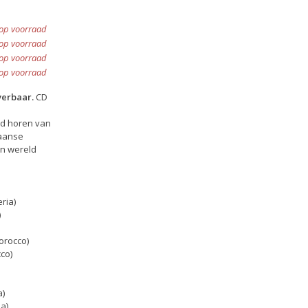
 op voorraad
 op voorraad
 op voorraad
 op voorraad
verbaar.
CD
uid horen van
kaanse
en wereld
eria)
)
Morocco)
co)
a)
ia)