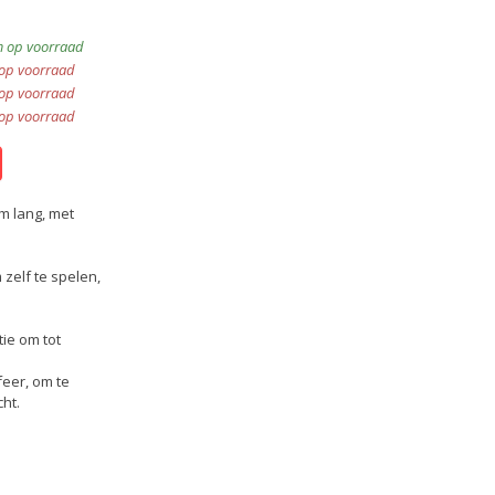
 op voorraad
 op voorraad
 op voorraad
 op voorraad
m lang, met
zelf te spelen,
ie om tot
feer, om te
ht.