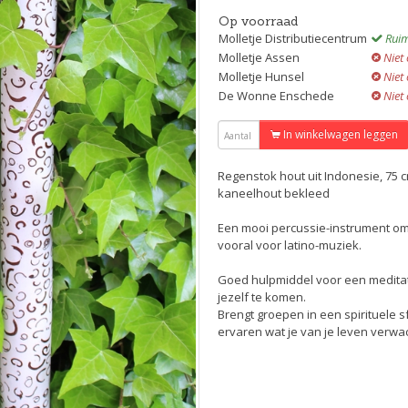
Op voorraad
Molletje Distributiecentrum
Ruim
Molletje Assen
Niet
Molletje Hunsel
Niet
De Wonne Enschede
Niet
In winkelwagen leggen
Regenstok hout uit Indonesie, 75 c
kaneelhout bekleed
Een mooi percussie-instrument om 
vooral voor latino-muziek.
Goed hulpmiddel voor een meditat
jezelf te komen.
Brengt groepen in een spirituele s
ervaren wat je van je leven verwac