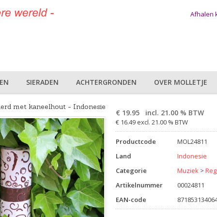
Afhalen
DEN
SIERADEN
ACHTERGRONDEN
OVER MOLLETJE
erd met kaneelhout - Indonesie
€
19.95
incl. 21.00 % BTW
€ 16.49 excl. 21.00 % BTW
Productcode
MOL24811
Land
Indonesie
Categorie
Muziek
>
Reg
Artikelnummer
00024811
EAN-code
87185313406