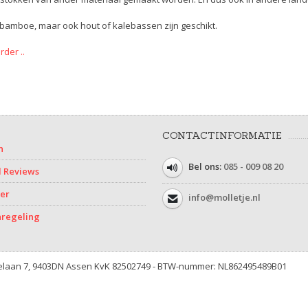
 bamboe, maar ook hout of kalebassen zijn geschikt.
rder ..
CONTACTINFORMATIE
n
Bel ons:
085 - 009 08 20
d Reviews
mer
info@molletje.nl
nregeling
njelaan 7, 9403DN Assen KvK 82502749 - BTW-nummer: NL862495489B01