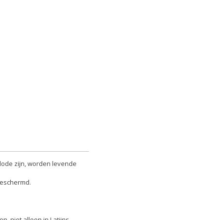
 dode zijn, worden levende
 beschermd.
 niet alleen in Latijns