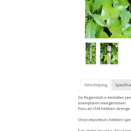
Omschrijving
Specifica
De Regenstok is tientallen ja
exemplaren meegenomen.
Peru en Chili hebben strenge
Onze importeurs hebben spec
Een ander gevolg is dat regen