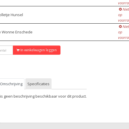
voorr
Niet
lletje Hunsel
op
voorr
Niet
e Wonne Enschede
op
voorr
In winkelwagen leggen
Omschrijving
Specificaties
 is geen beschrijving beschikbaar voor dit product.