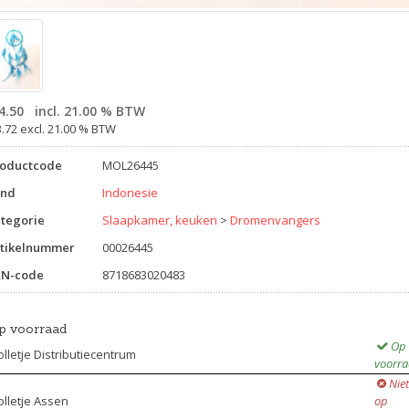
4.50
incl. 21.00 % BTW
3.72 excl. 21.00 % BTW
roductcode
MOL26445
and
Indonesie
tegorie
Slaapkamer, keuken
>
Dromenvangers
tikelnummer
00026445
AN-code
8718683020483
p voorraad
Op
lletje Distributiecentrum
voorr
Niet
lletje Assen
op