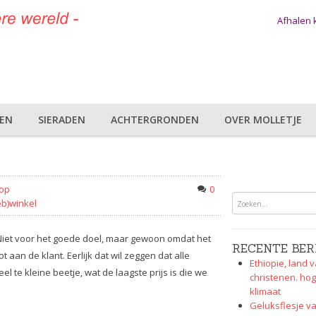
Afhalen
DEN
SIERADEN
ACHTERGRONDEN
OVER MOLLETJE
rop
0
eb)winkel
l. Niet voor het goede doel, maar gewoon omdat het
RECENTE BER
ot aan de klant. Eerlijk dat wil zeggen dat alle
Ethiopie, land v
 te kleine beetje, wat de laagste prijs is die we
christenen. hog
klimaat
Geluksflesje va