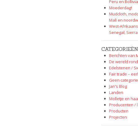
Peru en Bollivia
Moederdag!
Mudcloth, modd
Mali en noordw
West-Afrikaans
Senegal, Sierr
CATEGORIEËN
Berichten van M
De wereld rond
Edelstenen / S
Fair trade – eer
Geen categorie
Jan's Blog
Landen
Molletje en haa
Producenten / 
Producten
Projecten