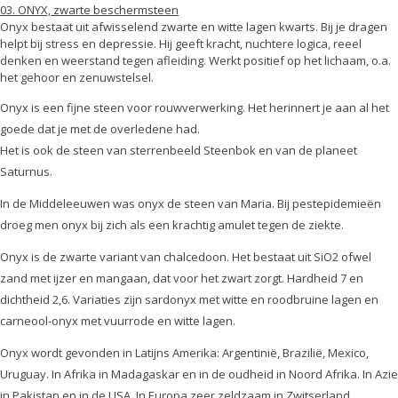
03. ONYX, zwarte beschermsteen
Onyx bestaat uit afwisselend zwarte en witte lagen kwarts. Bij je dragen
helpt bij stress en depressie. Hij geeft kracht, nuchtere logica, reeel
denken en weerstand tegen afleiding. Werkt positief op het lichaam, o.a.
het gehoor en zenuwstelsel.
Onyx is een fijne steen voor rouwverwerking. Het herinnert je aan al het
goede dat je met de overledene had.
Het is ook de steen van sterrenbeeld Steenbok en van de planeet
Saturnus.
In de Middeleeuwen was onyx de steen van Maria. Bij pestepidemieën
droeg men onyx bij zich als een krachtig amulet tegen de ziekte.
Onyx is de zwarte variant van chalcedoon. Het bestaat uit SiO2 ofwel
zand met ijzer en mangaan, dat voor het zwart zorgt. Hardheid 7 en
dichtheid 2,6. Variaties zijn sardonyx met witte en roodbruine lagen en
carneool-onyx met vuurrode en witte lagen.
Onyx wordt gevonden in Latijns Amerika: Argentinië, Brazilië, Mexico,
Uruguay. In Afrika in Madagaskar en in de oudheid in Noord Afrika. In Azie
in Pakistan en in de USA. In Europa zeer zeldzaam in Zwitserland