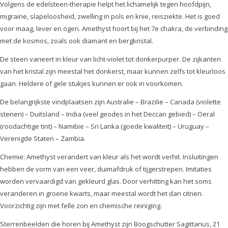
Volgens de edelsteen-therapie helpt het lichamelijk tegen hoofdpijn,
migraine, slapeloosheid, zwelling in pols en knie, reisziekte. Het is goed
voor maag, lever en ogen. Amethyst hoort bij het 7e chakra, de verbinding
met de kosmos, zoals ook diamant en bergkristal.
De steen varieert in kleur van licht-violet tot donkerpurper. De zijkanten
van het kristal zijn meestal het donkerst, maar kunnen zelfs tot kleurloos
gaan. Heldere of gele stukjes kunnen er ook in voorkomen.
De belangrijkste vindplaatsen zijn Australie – Brazilie – Canada (violette
stenen) – Duitsland – India (veel geodes in het Deccan gebied) – Oeral
(roodachtige tint) – Namibie – Sri Lanka (goede kwaliteit) – Uruguay –
Verenigde Staten – Zambia.
Chemie: Amethyst verandert van kleur als het wordt verhit. Insluitingen
hebben de vorm van een veer, duimafdruk of tijgerstrepen. Imitaties
worden vervaardigd van gekleurd glas. Door verhitting kan het soms
veranderen in groene kwarts, maar meestal wordt het dan citrien.
Voorzichtig zijn met felle zon en chemische reiniging.
Sterrenbeelden die horen bij Amethyst zijn Boogschutter Sagittarius, 21