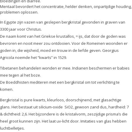
bloedingen en diarree.
Mentaal bevordert het concentratie, helder denken, onpartijdige houding,
problemen oplossen.
In Egypte zijn vazen van geslepen bergkristal gevonden in graven van
3300 jaar voor Christus.
De naam komt van het Griekse krustallos, = ijs, dat door de goden was
bevroren en nooit meer zou ontdooien. Voor de Romeinen woonden er
goden in, die wijsheid, moed en trouw in de liefde geven. Georgius
Agricola noemde het “kwarts” in 1529.
Tibetanen behandelen wonden er mee. Indianen beschermen er babies
mee tegen al het boze.
De Boeddhisten mediteren met een bergkristal om tot verlichting te
komen.
Bergkristal is pure kwarts, kleurloos, doorschijnend, met glasachtige
glans. Het bestaat uit silicium-oxide SiO2, gewoon zand dus, hardheid: 7
& dichtheid: 2,6. Het bijzondere is de kristalvorm, zeszijdige prisma’s die
heel groot kunnen zijn. Het laat uv-licht door. Imitaties van glas hebben
luchtbelletjes.