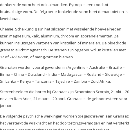
donkerrode vorm heet ook almandien. Pyroop is een rood tot
bruinachtige vorm. De felgroene fonkelende vorm heet demantoiet en is
kwetsbaar.
Chemie. Scheikundig zijn het silicaten met wisselende hoeveelheden
ijzer, magnesium, kalk, aluminium, chroom en sporenelementen. Ze
kunnen insluitingen vertonen van kristallen of mineralen. De bloedrode
granaat is licht magnetisch. De stenen zijn opgebouwd uit kristallen met
12 of 24 vlakken, of mengvormen hiervan.
Granaten worden vooral gevonden in Argentinie – Australie – Brazilie –
Birma – China – Duitsland – India – Madagascar – Rusland – Slowakije –
Sri Lanka – Kenya – Tanzania – Tsjechie – Zambia – Zuid Afrika.
Sterrenbeelden die horen bij Granaat zijn Schorpioen Scorpio, 21 okt – 20
nov, en Ram Aries, 21 maart – 20 april. Granaat is de geboortesteen voor
Januari.
De volgende psychische werkingen worden toegeschreven aan Granaat:
het versterkt de wilskracht en het doorzettingsvermogen en het versterkt