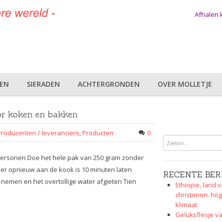
Afhalen
DEN
SIERADEN
ACHTERGRONDEN
OVER MOLLETJE
or koken en bakken
Producenten / leveranciers
,
Producten
0
4 personen Doe het hele pak van 250 gram zonder
eer opnieuw aan de kook is 10 minuten laten
RECENTE BER
nemen en het overtollige water afgieten Tien
Ethiopie, land v
christenen. hog
klimaat
Geluksflesje va