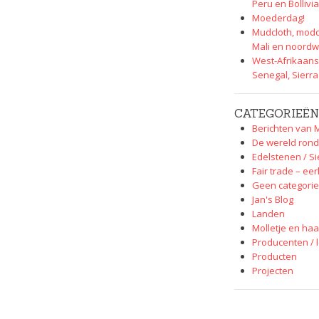
Peru en Bollivia
Moederdag!
Mudcloth, modd
Mali en noordw
West-Afrikaans
Senegal, Sierr
CATEGORIEËN
Berichten van M
De wereld rond
Edelstenen / S
Fair trade – eer
Geen categorie
Jan's Blog
Landen
Molletje en haa
Producenten / 
Producten
Projecten