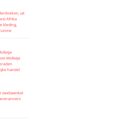
erdoeken, uit
est Afrika
e kleding,
a Leone
olletje
om Molletje
ieraden
lijke handel
r (web)winkel
leveranciers