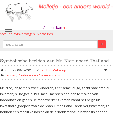
Afhalen kan
hier!
 Account
Winkelwagen
Vacatures
Symbolische beelden van Mr. Nice, noord Thailand
zondag 08-07-2018
Jan H.C. Velterop
0
Landen
,
Producenten / leveranciers
Mr. Nice, jonge man, twee kinderen, zeer arme jeugd, zocht naar stabiel
inkomen; hij begon in 1998 met 5 mensen beelden te maken van
boeddha’s en goden De medewerkers komen vanaf het begin uit
kwetsbare groepen zoals de Shan, Hmong and Karen bergstammen; ze
hebben een moeilijke positie op de arbeidsmarkt; in het begin hadden